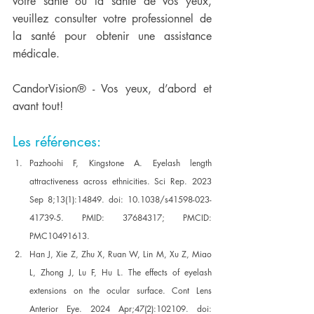
votre santé ou la santé de vos yeux, 
veuillez consulter votre professionnel de 
la santé pour obtenir une assistance 
médicale. 
CandorVision® - Vos yeux, d’abord et 
avant tout!
Les références:
Pazhoohi F, Kingstone A. Eyelash length 
attractiveness across ethnicities. Sci Rep. 2023 
Sep 8;13(1):14849. doi: 10.1038/s41598-023-
41739-5. PMID: 37684317; PMCID: 
PMC10491613. 
Han J, Xie Z, Zhu X, Ruan W, Lin M, Xu Z, Miao 
L, Zhong J, Lu F, Hu L. The effects of eyelash 
extensions on the ocular surface. Cont Lens 
Anterior Eye. 2024 Apr;47(2):102109. doi: 