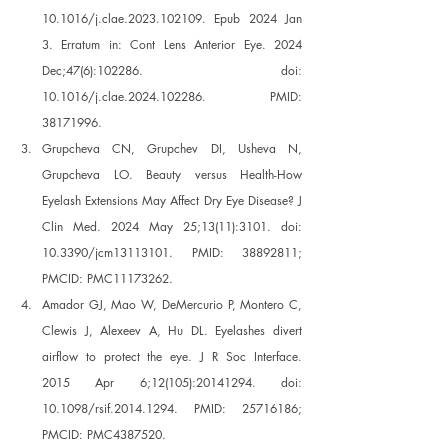
10.1016/j.clae.2023.102109. Epub 2024 Jan 
3. Erratum in: Cont Lens Anterior Eye. 2024 
Dec;47(6):102286. doi: 
10.1016/j.clae.2024.102286. PMID: 
38171996.
Grupcheva CN, Grupchev DI, Usheva N, 
Grupcheva LO. Beauty versus Health-How 
Eyelash Extensions May Affect Dry Eye Disease? J 
Clin Med. 2024 May 25;13(11):3101. doi: 
10.3390/jcm13113101. PMID: 38892811; 
PMCID: PMC11173262. 
Amador GJ, Mao W, DeMercurio P, Montero C, 
Clewis J, Alexeev A, Hu DL. Eyelashes divert 
airflow to protect the eye. J R Soc Interface. 
2015 Apr 6;12(105):20141294. doi: 
10.1098/rsif.2014.1294. PMID: 25716186; 
PMCID: PMC4387520. 