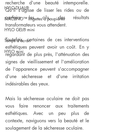
recherche d'une beauté intemporelle. 
HYLO-DUAL®
Qu'il s'agisse de lisser les rides ou de 
parfaire les cils, des résultats 
NACLINO™ lingettes à paupières
transformateurs vous attendent. 
HYLO GEL® mini
Toutefois, certaines de ces interventions 
Temps d'écran
esthétiques peuvent avoir un coût. En y 
HYLO mini
regardant de plus près, l'atténuation des 
signes de vieillissement et l'amélioration 
de l'apparence peuvent s'accompagner 
d'une sécheresse et d'une irritation 
indésirables des yeux.  
Mais la sécheresse oculaire ne doit pas 
vous faire renoncer aux traitements 
esthétiques. Avec un peu plus de 
contexte, naviguons vers la beauté et le 
soulagement de la sécheresse oculaire.