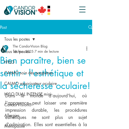
Post
Tous les postes
The CandorVision Blog
Tous les postes
18 févr. 2025
7 min de lecture
Bien paraître, bien se
HYLO
sentir - l'esthétique et
CALMO soin des paupières
la sécheresse oculaire!
CALMO vaporisateur oculaire
HYLO DUAL INTENSE mini
Dans le monde d'aujourd'hui, où 
l'apparence peut laisser une première 
CandorVision®
impression durable, les procédures 
Allergies
esthétiques ne sont plus un sujet 
d'admiration. Elles sont essentielles à la 
Ménopause