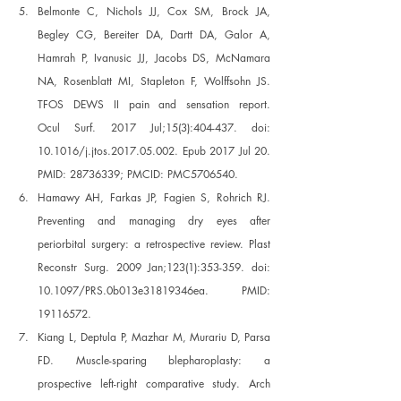
Belmonte C, Nichols JJ, Cox SM, Brock JA, 
Begley CG, Bereiter DA, Dartt DA, Galor A, 
Hamrah P, Ivanusic JJ, Jacobs DS, McNamara 
NA, Rosenblatt MI, Stapleton F, Wolffsohn JS. 
TFOS DEWS II pain and sensation report. 
Ocul Surf. 2017 Jul;15(3):404-437. doi: 
10.1016/j.jtos.2017.05.002. Epub 2017 Jul 20. 
PMID: 28736339; PMCID: PMC5706540. 
Hamawy AH, Farkas JP, Fagien S, Rohrich RJ. 
Preventing and managing dry eyes after 
periorbital surgery: a retrospective review. Plast 
Reconstr Surg. 2009 Jan;123(1):353-359. doi: 
10.1097/PRS.0b013e31819346ea. PMID: 
19116572. 
Kiang L, Deptula P, Mazhar M, Murariu D, Parsa 
FD. Muscle-sparing blepharoplasty: a 
prospective left-right comparative study. Arch 