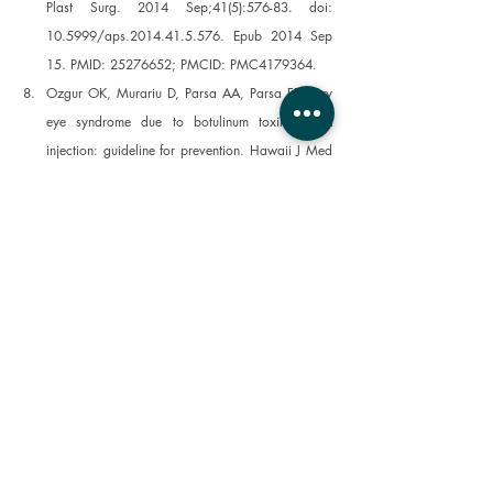
Plast Surg. 2014 Sep;41(5):576-83. doi: 
10.5999/aps.2014.41.5.576. Epub 2014 Sep 
15. PMID: 25276652; PMCID: PMC4179364. 
Ozgur OK, Murariu D, Parsa AA, Parsa FD. Dry 
eye syndrome due to botulinum toxin type-A 
injection: guideline for prevention. Hawaii J Med 
Public Health. 2012 May;71(5):120-3. PMID: 
22737648; PMCID: PMC3360079. 
Sawaed A, Friedrich SN, Farhan A, Nassar A, 
Hamed M, Hartstein M, Hamed Azzam S. The 
effect of botulinum neurotoxin A injections on 
meibomian glands and dry eye. Ocul Surf. 2025 
Jan;35:25-30. doi: 10.1016/j.jtos.2024.11.009. 
Epub 2024 Nov 30. PMID: 39622451. 
Laser Eye Surgery [Internet]. Government of 
Canada; 2012 [cited 2025 Feb 10]. Available 
from: 
https://www.canada.ca/en/health-