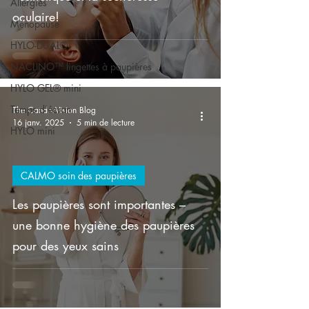
Allergies
oculaire!
Ménopause
HYLO-DUAL®
NACLINO™ lingettes à paupières
HYLO GEL® mini
Temps d'écran
The CandorVision Blog
16 janv. 2025
5 min de lecture
HYLO mini
CALMO soin des paupières
Les paupières sont importantes –
une bonne hygiène des paupières
pour des yeux sains