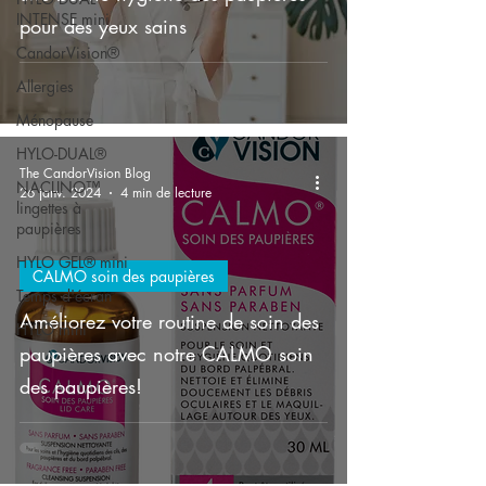
INTENSE mini
pour des yeux sains
CandorVision®
Allergies
Ménopause
HYLO-DUAL®
The CandorVision Blog
NACLINO™
26 janv. 2024
4 min de lecture
lingettes à
paupières
HYLO GEL® mini
CALMO soin des paupières
Temps d'écran
Améliorez votre routine de soin des
HYLO mini
paupières avec notre CALMO soin
des paupières!