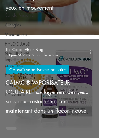
INTENSE mini
yeux en mouvement
CandorVision®
Allergies
Ménopause
HYLO-DUAL®
The CandorVision Blog
NACLINO™
23 juin 2025
2 min de lecture
lingettes à
paupières
CALMO vaporisateur oculaire
HYLO GEL® mini
CALMO® VAPORISATEUR
Temps d'écran
OCULAIRE: soulagement des yeux
HYLO mini
secs pour rester concentré,
maintenant dans un flacon nouveau
et amélioré