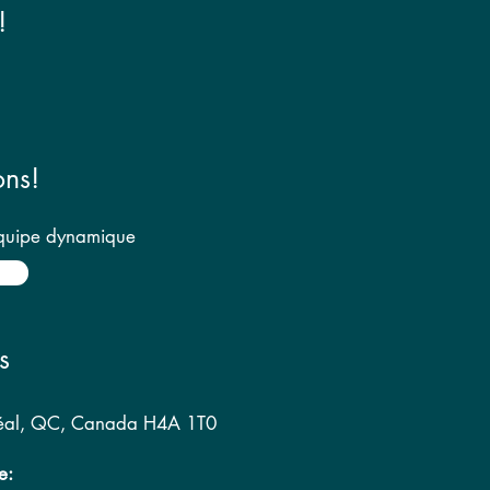
!
ons!
équipe dynamique
s
éal, QC, Canada H4A 1T0
e: