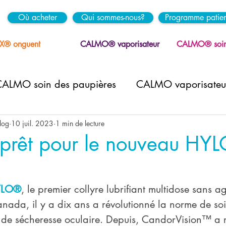
Où acheter
Qui sommes-nous?
Programme patien
® onguent
CALMO® vaporisateur
CALMO® soin 
ALMO soin des paupières
CALMO vaporisateur
i
CandorVision®
Allergies
Ménopause
log
10 juil. 2023
1 min de lecture
s prêt pour le nouveau HY
aupières
HYLO GEL® mini
Temps d'écran
YLO®
, le premier collyre lubrifiant multidose sans a
nada, il y a dix ans a révolutionné la norme de soi
 de sécheresse oculaire. Depuis, CandorVision™ a 