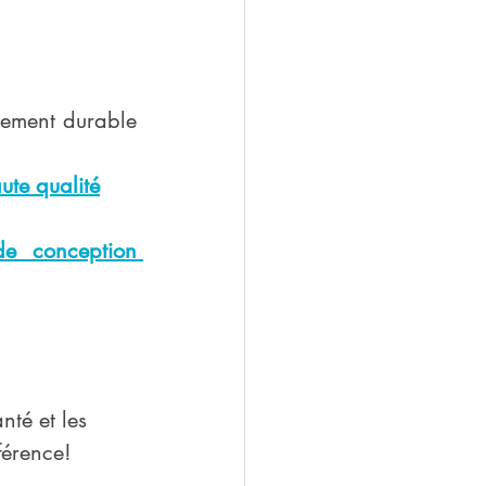
ement durable 
ute qualité
e conception 
nté et les 
férence!