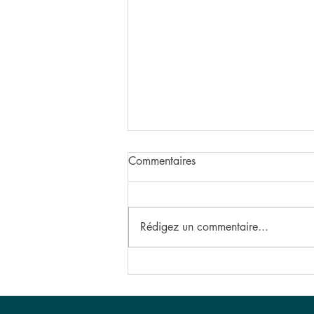
Commentaires
Rédigez un commentaire...
C'est maintenant officiel: les
résultats du sondage
CandorVision® sont