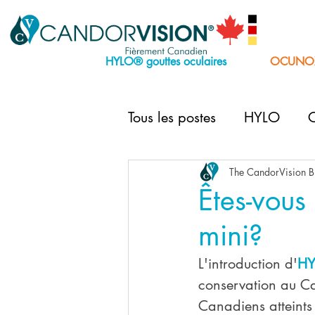
HYLO® gouttes oculaires
OCUNOX
Tous les postes
HYLO
C
HYLO DUAL INTENSE min
The CandorVision B
Êtes-vou
mini?
NACLINO™ lingettes à p
L'introduction d'
H
conservation au Ca
Canadiens atteints