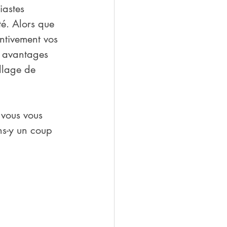
iastes 
té. Alors que 
ntivement vos 
 avantages 
llage de 
 vous vous 
ons-y un coup 