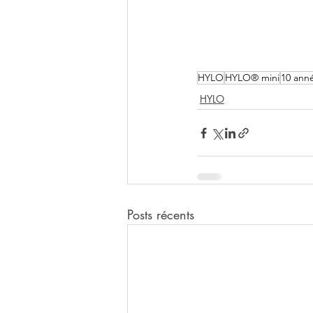
HYLO
HYLO® mini
10 ann
HYLO
Posts récents