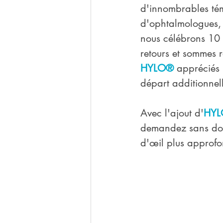
d'innombrables témo
d'ophtalmologues, d
nous célébrons 10 
retours et sommes r
HYLO®
 appréciés 
départ additionnel
Avec l'ajout d'
HYL
demandez sans dou
d'œil plus approfo