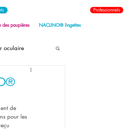
ts
Professionnels
des paupières
NACLINO® lingettes
 oculaire
HYLO-DUAL®
LO®
HYLO mini
gent de 
ns pour les 
reçu 