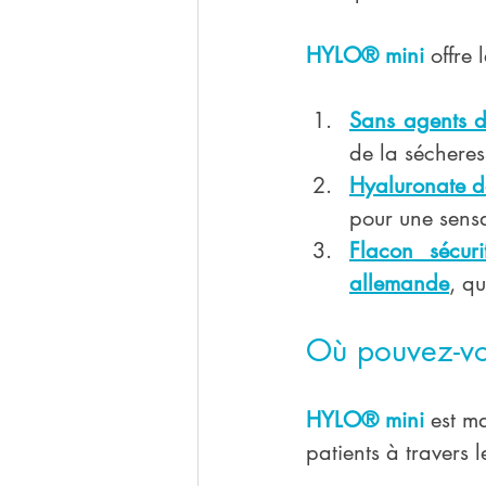
HYLO® mini
 offre
Sans agents d
de la sécheres
Hyaluronate de
pour une sensa
Flacon sécur
allemande
,
qu
Où pouvez-vo
HYLO® mini
 est m
patients à travers 