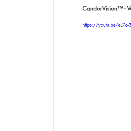
CandorVision™ - Vo
https://youtu.be/eL7o