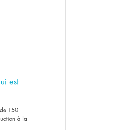
i est 
 de 150 
duction à la 